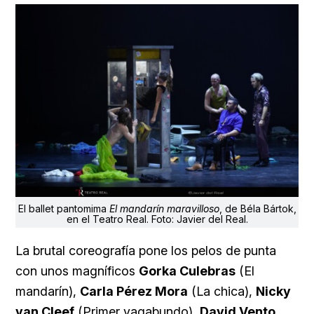
El ballet pantomima
El mandarín maravilloso
, de Béla Bártok,
en el Teatro Real. Foto: Javier del Real.
La brutal coreografía pone los pelos de punta
con unos magníficos
Gorka Culebras
(El
mandarín),
Carla Pérez Mora
(La chica),
Nicky
van Cleef
(Primer vagabundo),
David Vento