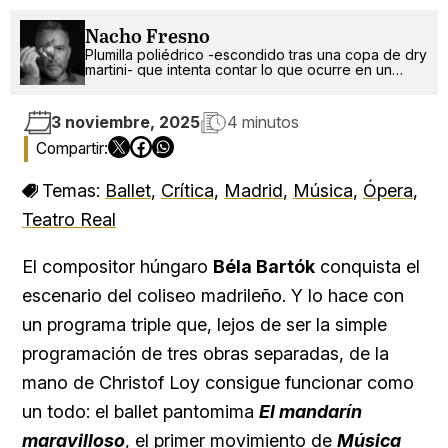
Nacho Fresno
Plumilla poliédrico -escondido tras una copa de dry
martini- que intenta contar lo que ocurre en un
mundo más absurdo que random.
3 noviembre, 2025
4 minutos
Temas:
Ballet
,
Crítica
,
Madrid
,
Música
,
Ópera
,
Teatro Real
El compositor húngaro
Béla Bartók
conquista el
escenario del coliseo madrileño. Y lo hace con
un programa triple que, lejos de ser la simple
programación de tres obras separadas, de la
mano de Christof Loy consigue funcionar como
un todo: el ballet pantomima
El mandarín
maravilloso
, el primer movimiento de
Música