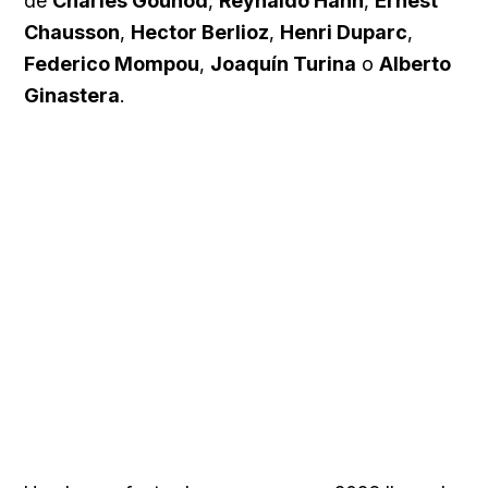
de
Charles Gounod
,
Reynaldo Hahn
,
Ernest
Chausson
,
Hector Berlioz
,
Henri Duparc
,
Federico Mompou
,
Joaquín Turina
o
Alberto
Ginastera
.