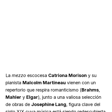
La
mezzo
escocesa
Catriona Morison
y su
pianista
Malcolm Martineau
vienen con un
repertorio que respira romanticismo (
Brahms
,
Mahler
y
Elgar
), junto a una valiosa selección
de obras de
Josephine Lang
, figura clave del
siglo XIX cuya música está siendo redescubierta