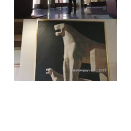
Loaded
:
Unmute
100.00%