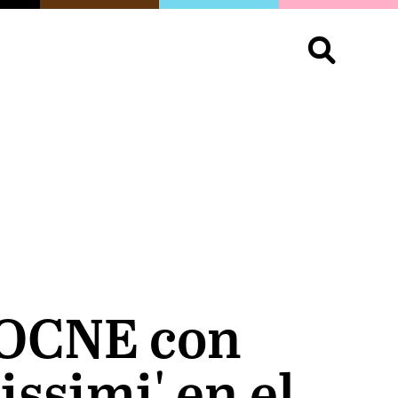
S
OPINIÓN
ORGULLO
LIVING
Buscar:
 OCNE con
ssimi' en el