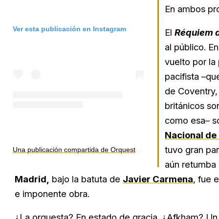
En ambos pro
Ver esta publicación en Instagram
El
Réquiem d
al público. 
vuelto por la
pacifista –qu
de Coventry,
británicos s
como esa– so
Nacional de
tuvo gran par
Una publicación compartida de Orquesta y Coro Nacionales (@ocnesp)
aún retumba 
Madrid,
bajo la batuta de
Javier Carmena
, fue 
e imponente obra.
¿La orquesta? En estado de gracia. ¿Afkham? Un 