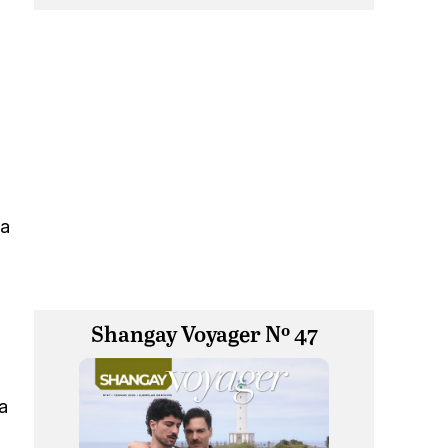
la
Shangay Voyager Nº 47
a