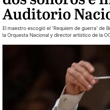
Auditorio Naci
El maestro escogió el 'Requiem de guerra' de Bri
la Orquesta Nacional y director artístico de la 