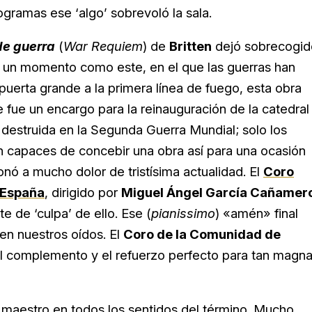
gramas ese ‘algo’ sobrevoló la sala.
e guerra
(
War Requiem
) de
Britten
dejó sobrecogid
En un momento como este, en el que las guerras han
 puerta grande a la primera línea de fuego, esta obra
e fue un encargo para la reinauguración de la catedral
 destruida en la Segunda Guerra Mundial; solo los
on capaces de concebir una obra así para una ocasión
nó a mucho dolor de tristísima actualidad. El
Coro
 España
, dirigido por
Miguel Ángel García Cañamer
te de ‘culpa’ de ello. Ese (
pianissimo
) «amén» final
en nuestros oídos. El
Coro de la Comunidad de
el complemento y el refuerzo perfecto para tan magn
maestro en todos los sentidos del término. Mucho