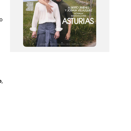
o
o
,
a