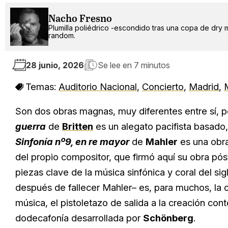
Nacho Fresno
Plumilla poliédrico -escondido tras una copa de dry 
random.
28 junio, 2026
Se lee en
7 minutos
Temas:
Auditorio Nacional
,
Concierto
,
Madrid
,
Son dos obras magnas, muy diferentes entre sí,
guerra
de
Britten
es un alegato pacifista basado, 
Sinfonía nº9, en re mayor
de
Mahler
es una obra
del propio compositor, que firmó aquí su obra pós
piezas clave de la música sinfónica y coral del si
después de fallecer Mahler– es, para muchos, la 
música, el pistoletazo de salida a la creación co
dodecafonía desarrollada por
Schönberg
.