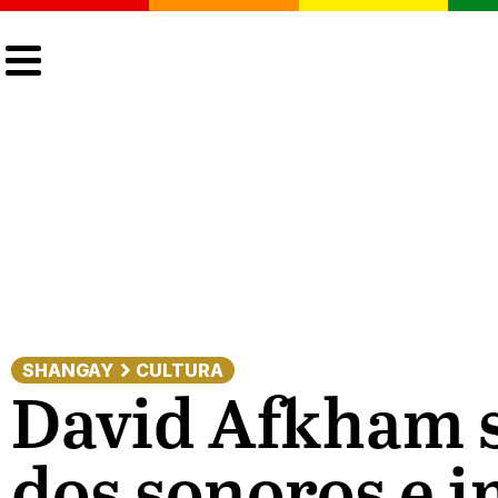
CULTURA
LGTBIQ+
ACTUALIDAD
SHANGAY
CULTURA
David Afkham s
dos sonoros e i