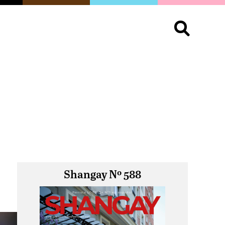
S
OPINIÓN
ORGULLO
LIVING
Buscar:
Shangay Nº 588