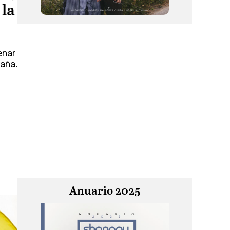
 la
s
enar
aña.
Anuario 2025