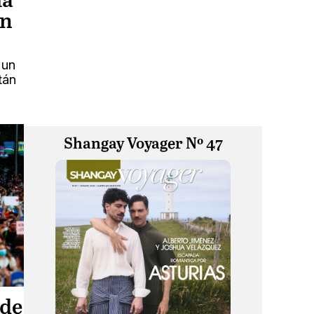
la
en
 un
tán
Shangay Voyager Nº 47
 de