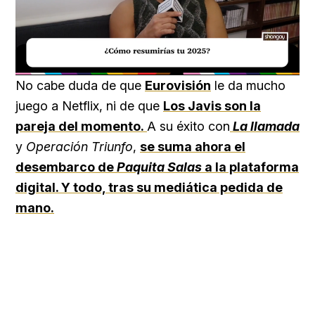
Loaded
:
Unmute
40.09%
No cabe duda de que
Eurovisión
le da mucho
juego a Netflix, ni de que
Los Javis son la
pareja del momento.
A su éxito con
La llamada
y
Operación Triunfo
,
se suma ahora el
desembarco de
Paquita Salas
a la plataforma
digital. Y todo, tras su mediática pedida de
mano.