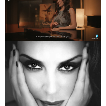
Loaded
:
Unmute
76.68%