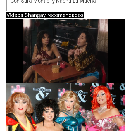
Con Sara Montiel y Nacha La Macha
Videos Shangay recomendados
Loaded
:
Unmute
63.28%