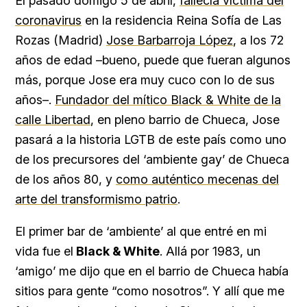
El pasado domigo 5 de abril,
fallecía víctima del
coronavirus
en la residencia Reina Sofía de Las
Rozas (Madrid)
Jose Barbarroja López
, a los 72
años de edad –bueno, puede que fueran algunos
más, porque Jose era muy cuco con lo de sus
años–.
Fundador del mítico Black & White de la
calle Libertad
, en pleno barrio de Chueca, Jose
pasará a la historia LGTB de este país como uno
de los precursores del ‘ambiente gay’ de Chueca
de los años 80, y
como auténtico mecenas del
arte del transformismo patrio
.
El primer bar de ‘ambiente’ al que entré en mi
vida fue el
Black & White
. Allá por 1983, un
‘amigo’ me dijo que en el barrio de Chueca había
sitios para gente “como nosotros”. Y allí que me