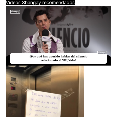
Videos Shangay recomendados
Loaded
:
Unmute
17.60%