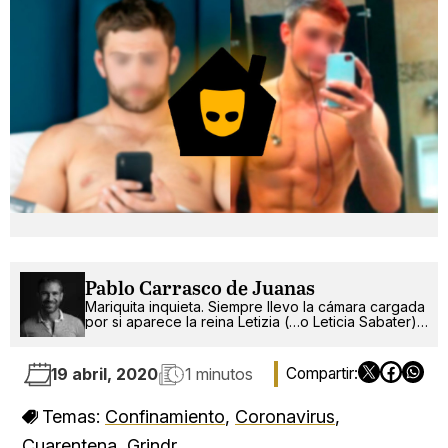
Pablo Carrasco de Juanas
Mariquita inquieta. Siempre llevo la cámara cargada
por si aparece la reina Letizia (…o Leticia Sabater).
¡Ah!, también escribo.
19 abril, 2020
1 minutos
Temas:
Confinamiento
,
Coronavirus
,
Cuarentena
,
Grindr