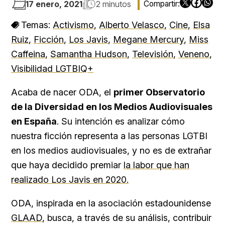
17 enero, 2021
2 minutos
Temas:
Activismo
,
Alberto Velasco
,
Cine
,
Elsa
Ruiz
,
Ficción
,
Los Javis
,
Megane Mercury
,
Miss
Caffeina
,
Samantha Hudson
,
Televisión
,
Veneno
,
Visibilidad LGTBIQ+
Acaba de nacer ODA, el
primer Observatorio
de la Diversidad en los Medios Audiovisuales
en España
. Su intención es analizar cómo
nuestra ficción representa a las personas LGTBI
en los medios audiovisuales, y no es de extrañar
que haya decidido premiar
la labor que han
realizado Los Javis en 2020.
ODA, inspirada en la asociación estadounidense
GLAAD
, busca, a través de su análisis, contribuir