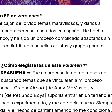
un EP de versiones?
 cajón del olvido temas maravillosos, y darlos a
na manera cercana, cantados en español. He hecho
cinco, y ha sido un proceso complicado adaptarlos sin
rendir tributo a aquellos artistas y grupos para mí
⇒
¿Cómo elegiste las de este
Volumen 1
?
ERBABUENA
⇒ Fue un proceso largo, de meses de
n buscando temas que se vincularan a mi proceso
rsonal. Grabar
Airport
[de Andy McMaster] y
um
[de
Pet Shop Boys
] suponía entrar en un terreno e
o había experimentado, y me apetecía mucho. Siempr
vida, y el hecho de cantar flamenco no me condiciona 