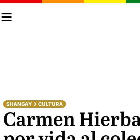
CULTURA
LGTBIQ+
ACTUALIDAD
SHANGAY
CULTURA
Carmen Hierbab
por vida al col