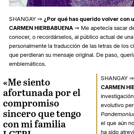
SHANGAY ⇒
¿Por qué has querido volver con 
CARMEN HIERBABUENA
⇒ Me apetecía sacar del
conocer, o recordárselos, al público actual de u
personalmente la traducción de las letras de los 
que perdieran su mensaje original. De paso, quería 
emblemáticos.
SHANGAY 
«Me siento
CARMEN HI
afortunada por el
investigació
compromiso
evolutivo pe
sincero que tengo
Pandemoni
con mi familia
el que aún n
ha sido atre