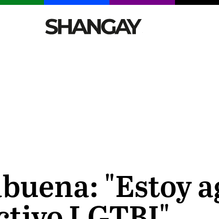
CELEBRITIES
SEXY
TENDENCIAS
VIAJE
uena: "Estoy a
ectivo LGTBI"