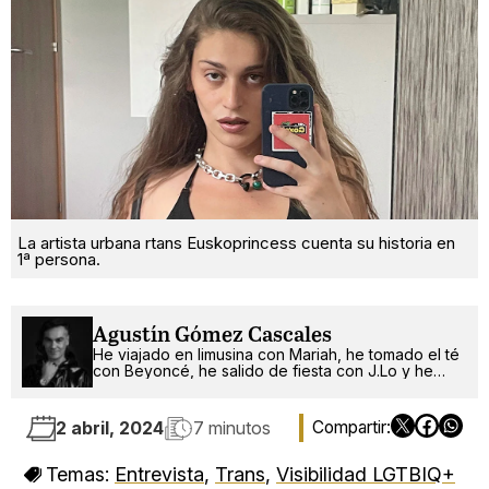
La artista urbana rtans Euskoprincess cuenta su historia en
1ª persona.
Agustín Gómez Cascales
He viajado en limusina con Mariah, he tomado el té
con Beyoncé, he salido de fiesta con J.Lo y he
pinchado con RuPaul. ¿Qué será lo próximo?
2 abril, 2024
7 minutos
Temas:
Entrevista
,
Trans
,
Visibilidad LGTBIQ+