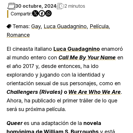
30 octubre, 2024
2 minutos
Temas:
Gay
,
Luca Guadagnino
,
Película
,
Romance
El cineasta italiano
Luca Guadagnino
enamoró
al mundo entero con
Call Me By Your Name
en
el año 2017 y, desde entonces, ha ido
explorando y jugando con la identidad y
orientación sexual de sus personajes, como en
Challengers (Rivales)
o
We Are Who We Are
.
Ahora, ha publicado el primer tráiler de lo que
será su próxima película.
Queer
es una adaptación de la
novela
homónima de William S. Burroughs
y está