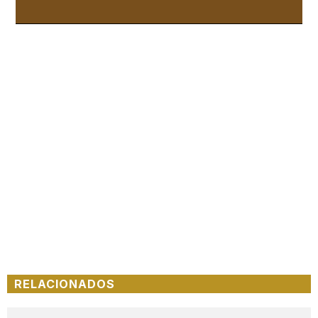
Loaded
:
Unmute
100.00%
RELACIONADOS