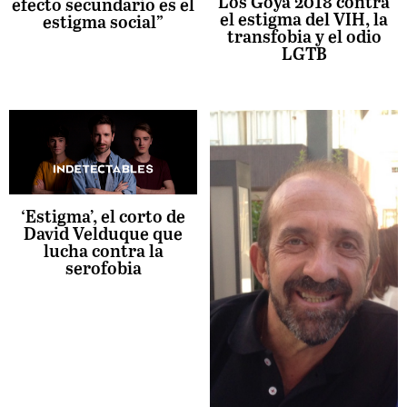
Los Goya 2018 contra
efecto secundario es el
el estigma del VIH, la
estigma social”
transfobia y el odio
LGTB
‘Estigma’, el corto de
David Velduque que
lucha contra la
serofobia