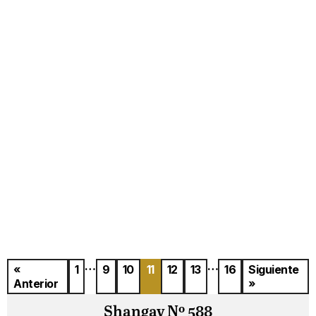
…
…
«
1
9
10
11
12
13
16
Siguiente
Anterior
»
Shangay Nº 588