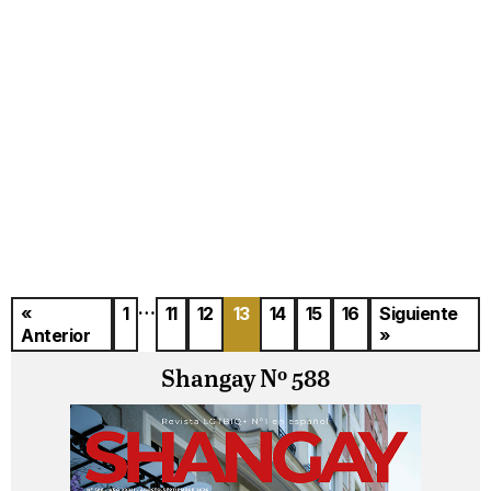
…
«
1
11
12
13
14
15
16
Siguiente
Anterior
»
Shangay Nº 588