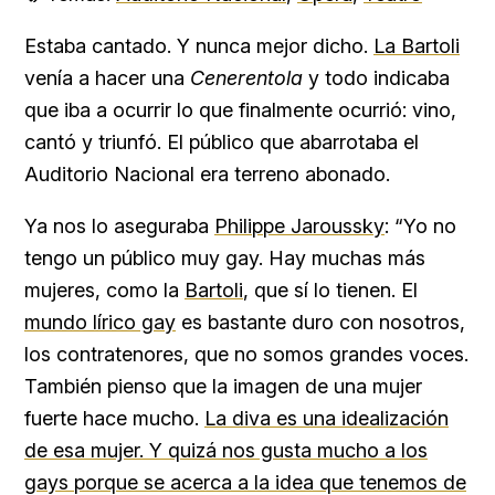
Estaba cantado. Y nunca mejor dicho.
La Bartoli
venía a hacer una
Cenerentola
y todo indicaba
que iba a ocurrir lo que finalmente ocurrió: vino,
cantó y triunfó. El público que abarrotaba el
Auditorio Nacional era terreno abonado.
Ya nos lo aseguraba
Philippe Jaroussky
: “Yo no
tengo un público muy gay. Hay muchas más
mujeres, como la
Bartoli
, que sí lo tienen. El
mundo lírico gay
es bastante duro con nosotros,
los contratenores, que no somos grandes voces.
También pienso que la imagen de una mujer
fuerte hace mucho.
La diva es una idealización
de esa mujer. Y quizá nos gusta mucho a los
gays porque se acerca a la idea que tenemos de