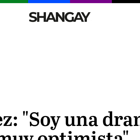
CELEBRITIES
SEXY
TENDENCIAS
VIAJE
z: "Soy una dr
z muy optimista"