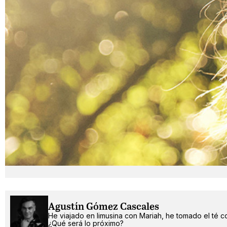
Agustín Gómez Cascales
He viajado en limusina con Mariah, he tomado el té c
¿Qué será lo próximo?