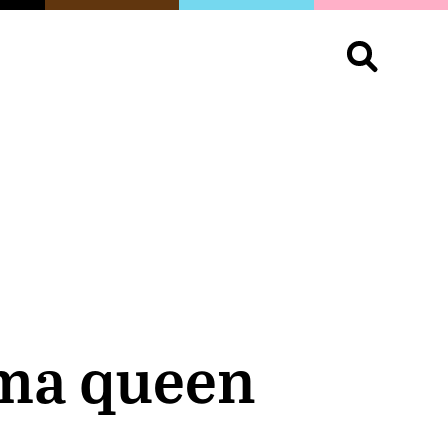
S
OPINIÓN
ORGULLO
LIVING
Buscar:
ama queen