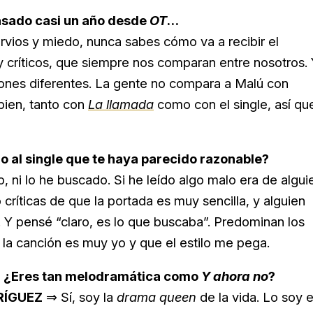
pasado casi un año desde
OT
…
vios y miedo, nunca sabes cómo va a recibir el
 críticos, que siempre nos comparan entre nosotros.
ciones diferentes. La gente no compara a Malú con
ien, tanto con
La llamada
como con el single, así qu
o al single que te haya parecido razonable?
 ni lo he buscado. Si he leído algo malo era de algui
críticas de que la portada es muy sencilla, y alguien
. Y pensé “claro, es lo que buscaba”. Predominan los
la canción es muy yo y que el estilo me pega.
⇒
¿Eres tan melodramática como
Y ahora no
?
RÍGUEZ
⇒ Sí, soy la
drama queen
de la vida. Lo soy 