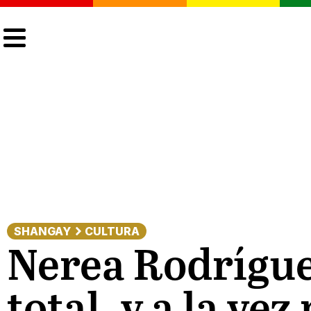
CULTURA
LGTBIQ+
ACTUALIDAD
SHANGAY
CULTURA
Nerea Rodrígue
total, y a la ve