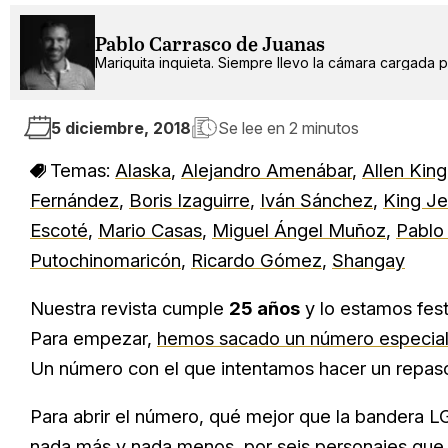
Pablo Carrasco de Juanas
Mariquita inquieta. Siempre llevo la cámara cargada po
5 diciembre, 2018
Se lee en
2 minutos
Temas:
Alaska
,
Alejandro Amenábar
,
Allen King
Fernández
,
Boris Izaguirre
,
Iván Sánchez
,
King J
Escoté
,
Mario Casas
,
Miguel Ángel Muñoz
,
Pablo
Putochinomaricón
,
Ricardo Gómez
,
Shangay
Nuestra revista cumple
25 años
y lo estamos fest
Para empezar,
hemos sacado un número especia
Un número con el que intentamos hacer un repaso 
Para abrir el número, qué mejor que la bandera 
nada más y nada menos, por seis personajes que 