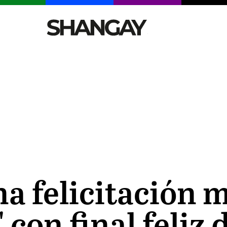
CELEBRITIES
SEXY
TENDENCIAS
VIAJE
a felicitación 
 con final feliz 