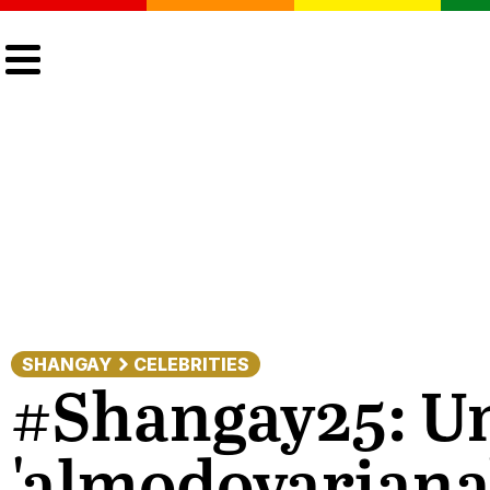
CULTURA
LGTBIQ+
ACTUALIDAD
SHANGAY
CELEBRITIES
#Shangay25: Un
'almodovariana'