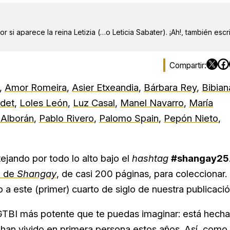
r si aparece la reina Letizia (…o Leticia Sabater). ¡Ah!, también escr
,
Amor Romeira
,
Asier Etxeandia
,
Bárbara Rey
,
Bibian
edet
,
Loles León
,
Luz Casal
,
Manel Navarro
,
María
 Alborán
,
Pablo Rivero
,
Palomo Spain
,
Pepón Nieto
,
ejando por todo lo alto bajo el
hashtag
#shangay25
l de
Shangay
, de casi 200 páginas, para coleccionar.
a este (primer) cuarto de siglo de nuestra publicació
LGTBI más potente que te puedas imaginar: está hecha
han vivido en primera persona estos años. Así, como