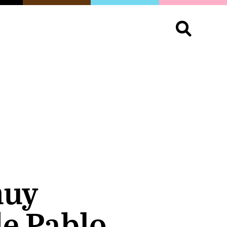
S
OPINIÓN
ORGULLO
LIVING
Buscar:
muy
de Pablo