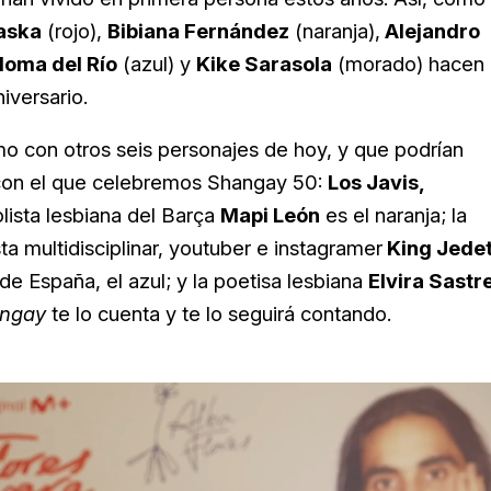
aska
(rojo),
Bibiana Fernández
(naranja),
Alejandro
loma del Río
(azul) y
Kike Sarasola
(morado) hacen
iversario.
o con otros seis personajes de hoy, y que podrían
o con el que celebremos Shangay 50:
Los Javis,
olista lesbiana del Barça
Mapi León
es el naranja; la
ista multidisciplinar, youtuber e instagramer
King Jede
 de España, el azul; y la poetisa lesbiana
Elvira Sastr
ngay
te lo cuenta y te lo seguirá contando.