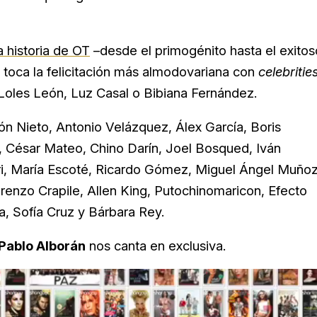
 historia de OT
–desde el primogénito hasta el exitos
a toca la felicitación más almodovariana con
celebritie
Loles León, Luz Casal o Bibiana Fernández.
n Nieto, Antonio Velázquez, Álex García, Boris
n, César Mateo, Chino Darín, Joel Bosqued, Iván
i, María Escoté, Ricardo Gómez, Miguel Ángel Muñoz
enzo Crapile, Allen King, Putochinomaricon, Efecto
a, Sofía Cruz y Bárbara Rey.
Pablo Alborán
nos canta en exclusiva.