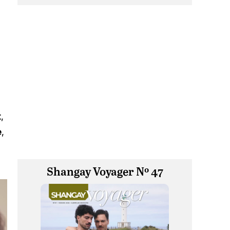
t
,
e
,
Shangay Voyager Nº 47