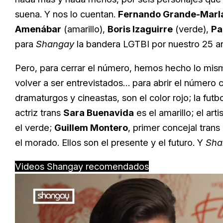
suena. Y nos lo cuentan.
Fernando Grande-Marl
Amenábar
(amarillo),
Boris Izaguirre
(verde),
Pa
para
Shangay
la bandera LGTBI por nuestro 25 an
Pero, para cerrar el número, hemos hecho lo mism
volver a ser entrevistados… para abrir el númer
dramaturgos y cineastas, son el color rojo; la futb
actriz trans
Sara Buenavida
es el amarillo; el art
el verde;
Guillem Montero
, primer concejal trans
el morado. Ellos son el presente y el futuro. Y
Sha
Videos Shangay recomendados