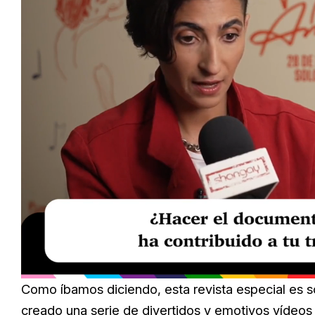
Loaded
:
Unmute
20.99%
Como íbamos diciendo, esta revista especial es s
creado una serie de divertidos y emotivos vídeos