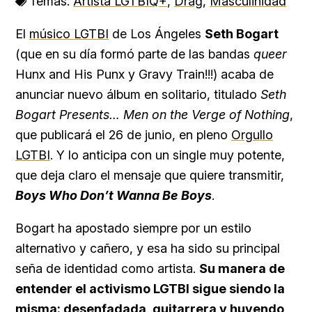
Temas:
Artista LGTBIQ+
,
Drag
,
Masculinidad
El
músico LGTBI
de Los Ángeles
Seth Bogart
(que en su día formó parte de las bandas
queer
Hunx and His Punx y Gravy Train!!!) acaba de
anunciar nuevo álbum en solitario, titulado
Seth
Bogart Presents… Men on the Verge of Nothing
,
que publicará el 26 de junio, en pleno
Orgullo
LGTBI
. Y lo anticipa con un single muy potente,
que deja claro el mensaje que quiere transmitir,
Boys Who Don’t Wanna Be Boys
.
Bogart ha apostado siempre por un estilo
alternativo y cañero, y esa ha sido su principal
seña de identidad como artista.
Su manera de
entender el activismo LGTBI sigue siendo la
misma: desenfadada, guitarrera y huyendo