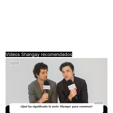
Videos Shangay recomendados
Loaded
:
Unmute