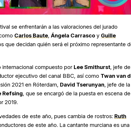
tival se enfrentarán a las valoraciones del jurado
s como
Carlos Baute
,
Ángela Carrasco
y
Guille
 los que decidan quién será el próximo representante 
o internacional compuesto por
Lee Smithurst
, jefe de
oductor ejecutivo del canal BBC, así como
Twan van d
visión 2021 en Róterdam,
David Tserunyan
, jefe de la
e Refsing
, que se encargó de la puesta en escena de
or 2019.
ovedades de este año, pues cambia de rostros:
Ruth
onductores de este año. La cantante murciana es una