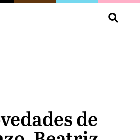
S
OPINIÓN
ORGULLO
LIVING
Buscar:
ovedades de
zo, Beatriz