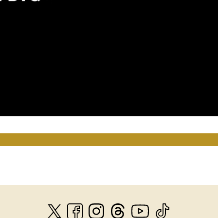
Loaded
:
100.00%