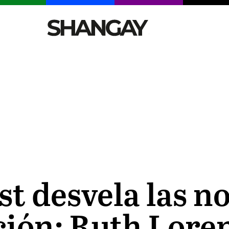
CELEBRITIES
SEXY
TENDENCIAS
VIAJE
st desvela las n
ción: Ruth Loren