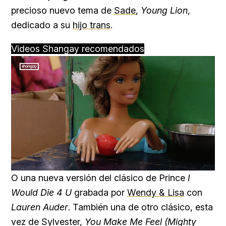
precioso nuevo tema de
Sade
,
Young Lion
,
dedicado a su
hijo trans
.
Videos Shangay recomendados
Loaded
:
Unmute
45.22%
O una nueva versión del clásico de Prince
I
Would Die 4 U
grabada por
Wendy & Lisa
con
Lauren Auder
. También una de otro clásico, esta
vez de Sylvester,
You Make Me Feel (Mighty