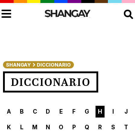
Buscar
SHANGAY
DICCIONARIO
DICCIONARIO
A
B
C
D
E
F
G
H
I
J
K
L
M
N
O
P
Q
R
S
T