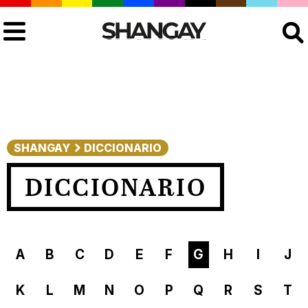
Buscar
SHANGAY
DICCIONARIO
DICCIONARIO
A
B
C
D
E
F
G
H
I
J
K
L
M
N
O
P
Q
R
S
T