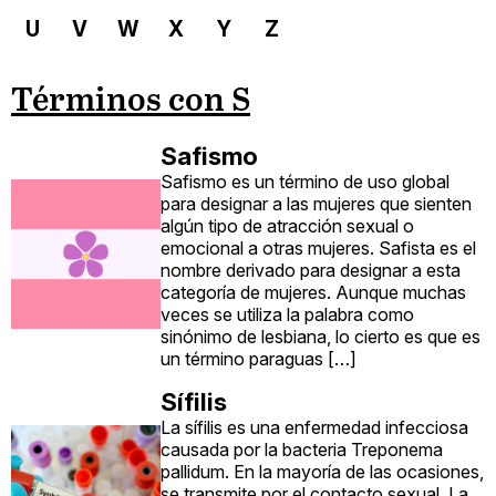
U
V
W
X
Y
Z
Términos con S
Safismo
Safismo es un término de uso global
para designar a las mujeres que sienten
algún tipo de atracción sexual o
emocional a otras mujeres. Safista es el
nombre derivado para designar a esta
categoría de mujeres. Aunque muchas
veces se utiliza la palabra como
sinónimo de lesbiana, lo cierto es que es
un término paraguas […]
Sífilis
La sífilis es una enfermedad infecciosa
causada por la bacteria Treponema
pallidum. En la mayoría de las ocasiones,
se transmite por el contacto sexual. La