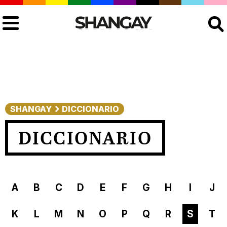
Buscar
SHANGAY
DICCIONARIO
DICCIONARIO
A
B
C
D
E
F
G
H
I
J
K
L
M
N
O
P
Q
R
S
T