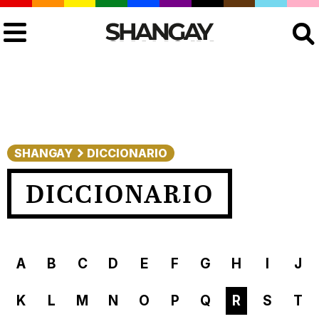
Buscar
SHANGAY
DICCIONARIO
DICCIONARIO
A
B
C
D
E
F
G
H
I
J
K
L
M
N
O
P
Q
R
S
T