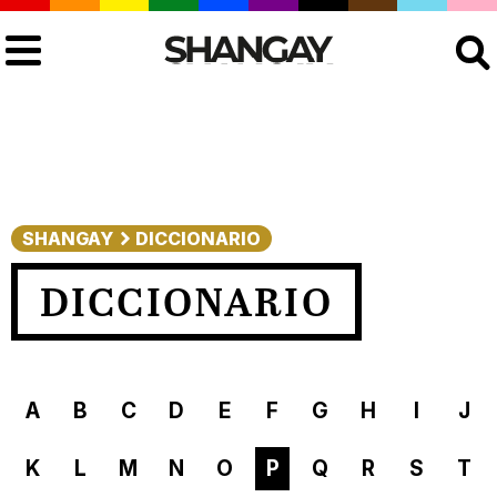
Buscar
SHANGAY
DICCIONARIO
DICCIONARIO
A
B
C
D
E
F
G
H
I
J
K
L
M
N
O
P
Q
R
S
T