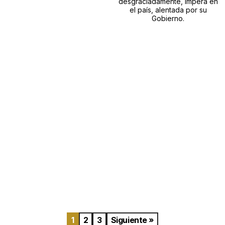
desgraciadamente, impera en
el país, alentada por su
Gobierno.
1
2
3
Siguiente »