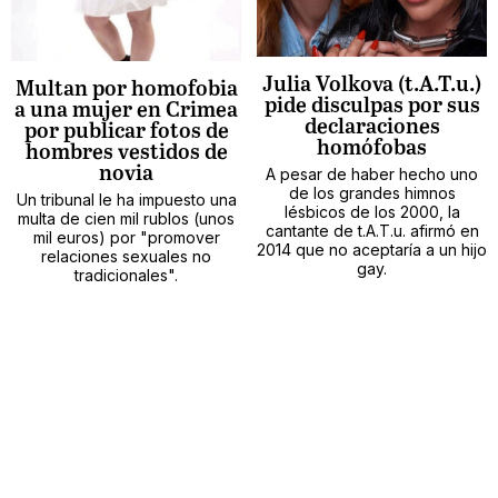
Julia Volkova (t.A.T.u.)
Multan por homofobia
pide disculpas por sus
a una mujer en Crimea
declaraciones
por publicar fotos de
homófobas
hombres vestidos de
novia
A pesar de haber hecho uno
de los grandes himnos
Un tribunal le ha impuesto una
lésbicos de los 2000, la
multa de cien mil rublos (unos
cantante de t.A.T.u. afirmó en
mil euros) por "promover
2014 que no aceptaría a un hijo
relaciones sexuales no
gay.
tradicionales".