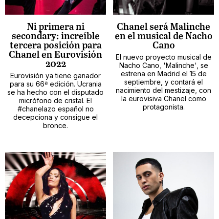
Ni primera ni
Chanel será Malinche
secondary: increíble
en el musical de Nacho
tercera posición para
Cano
Chanel en Eurovisión
El nuevo proyecto musical de
2022
Nacho Cano, 'Malinche', se
estrena en Madrid el 15 de
Eurovisión ya tiene ganador
septiembre, y contará el
para su 66ª edición. Ucrania
nacimiento del mestizaje, con
se ha hecho con el disputado
la eurovisiva Chanel como
micrófono de cristal. El
protagonista.
#chanelazo español no
decepciona y consigue el
bronce.