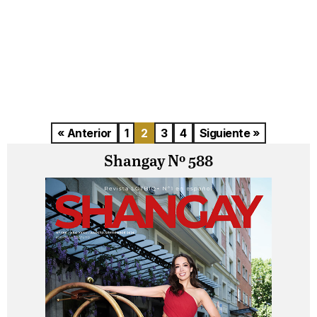
« Anterior
1
2
3
4
Siguiente »
Shangay Nº 588