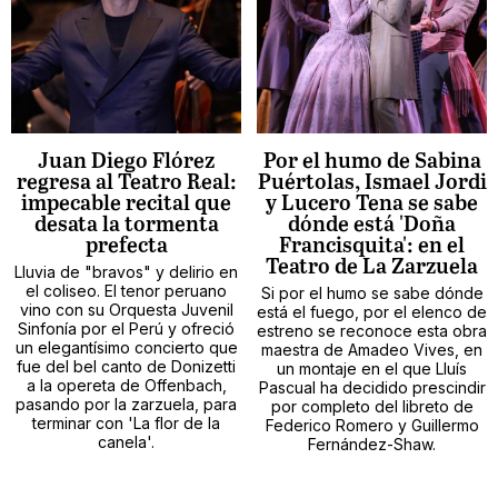
Juan Diego Flórez
Por el humo de Sabina
regresa al Teatro Real:
Puértolas, Ismael Jordi
impecable recital que
y Lucero Tena se sabe
desata la tormenta
dónde está 'Doña
prefecta
Francisquita': en el
Teatro de La Zarzuela
Lluvia de "bravos" y delirio en
el coliseo. El tenor peruano
Si por el humo se sabe dónde
vino con su Orquesta Juvenil
está el fuego, por el elenco de
Sinfonía por el Perú y ofreció
estreno se reconoce esta obra
un elegantísimo concierto que
maestra de Amadeo Vives, en
fue del bel canto de Donizetti
un montaje en el que Lluís
a la opereta de Offenbach,
Pascual ha decidido prescindir
pasando por la zarzuela, para
por completo del libreto de
terminar con 'La flor de la
Federico Romero y Guillermo
canela'.
Fernández-Shaw.