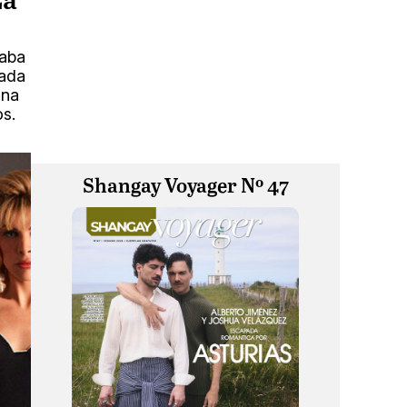
La
taba
zada
una
s.
Shangay Voyager Nº 47