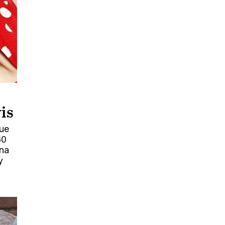
is
que
60
una
y