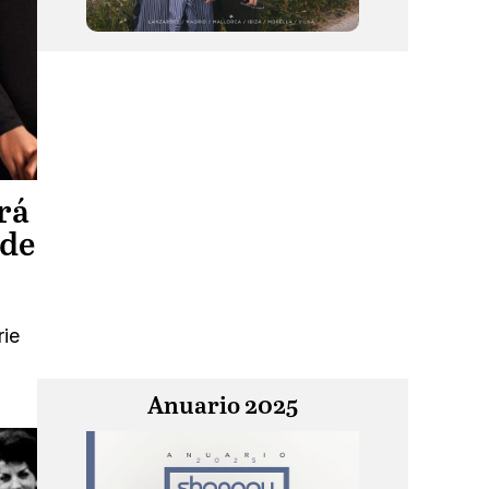
rá
 de
rie
Anuario 2025