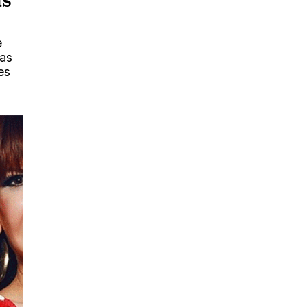
as
e
das
es