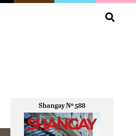
S
OPINIÓN
ORGULLO
LIVING
Buscar:
Shangay Nº 588