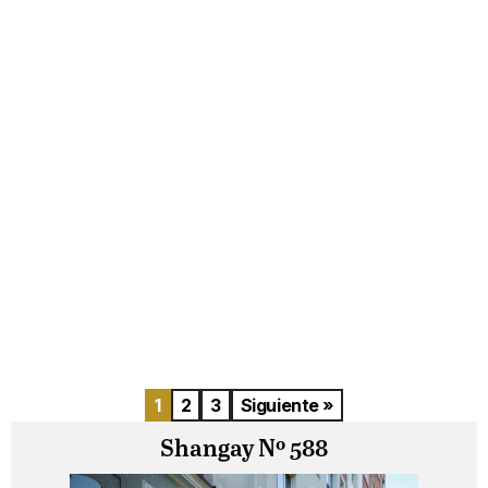
1
2
3
Siguiente »
Shangay Nº 588