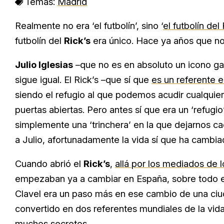
Temas:
Madrid
Realmente no era ‘el futbolín’, sino ‘
el futbolín del 
futbolín del
Rick’s
era único. Hace ya años que nos
Julio Iglesias
–que no es en absoluto un icono ga
sigue igual. El Rick’s –que sí que
es un referente 
siendo el refugio al que podemos acudir cualqu
puertas abiertas. Pero antes sí que era un ‘refug
simplemente una ‘trinchera’ en la que dejarnos c
a Julio, afortunadamente la vida sí que ha cambia
Cuando abrió el
Rick’s
,
allá por los mediados de 
empezaban ya a cambiar en España, sobre todo en 
Clavel era un paso más en ese cambio de una ci
convertido en dos referentes mundiales de la vida 
muchos secretos.