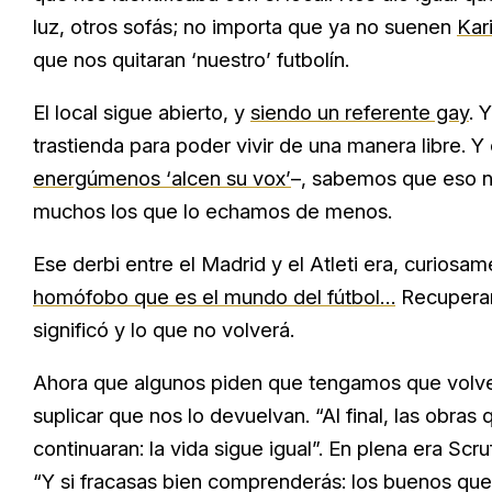
luz, otros sofás; no importa que ya no suenen
Kar
que nos quitaran ‘nuestro’ futbolín.
El local sigue abierto, y
siendo un referente gay
. 
trastienda para poder vivir de una manera libre. 
energúmenos ‘alcen su vox’
–, sabemos que eso n
muchos los que lo echamos de menos.
Ese derbi entre el Madrid y el Atleti era, curiosam
homófobo
que es el mundo del fútbol…
Recuperarl
significó y lo que no volverá.
Ahora que algunos piden que tengamos que volver 
suplicar que nos lo devuelvan. “Al final, las obra
continuaran: la vida sigue igual”. En plena era Scr
“Y si fracasas bien comprenderás: los buenos qued