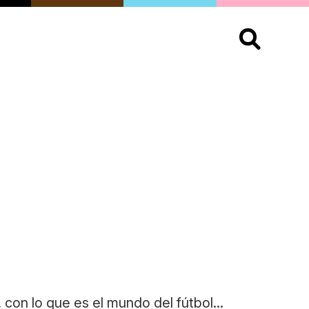
S
OPINIÓN
ORGULLO
LIVING
Buscar:
, con lo que es el mundo del fútbol...