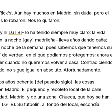
Rick’s
’. Aún hay muchos en
Madrid
, sin duda, pero el
 lo robaron. Nos lo quitaron.
y ni
LGTBI
– lo ha tenido siempre muy claro: la vida
en la noche [gay] madrileña
– lleva años dando caña;
ier noche de la semana, pues sabemos que tenemos su
io’ de verdad, en el que podíamos protegernos; ahora 
aer cuando no queremos volver a casa. Contradiciend
do: no sigue igual en absoluto. Afortunadamente.
los años ochenta
[del pasado siglo], las cosas
Madrid. El pequeño y recoleto local de la calle
udad,
Madrid
, y de una zona, Chueca, que hoy se han
LGTBI. Su futbolín, al fondo del local, escondía