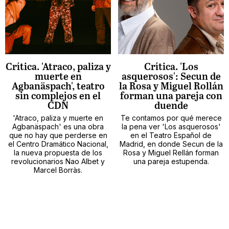
Crítica. 'Atraco, paliza y
Crítica. 'Los
muerte en
asquerosos': Secun de
Agbanäspach', teatro
la Rosa y Miguel Rollán
sin complejos en el
forman una pareja con
CDN
duende
'Atraco, paliza y muerte en
Te contamos por qué merece
Agbanäspach' es una obra
la pena ver 'Los asquerosos'
que no hay que perderse en
en el Teatro Español de
el Centro Dramático Nacional,
Madrid, en donde Secun de la
la nueva propuesta de los
Rosa y Miguel Rellán forman
revolucionarios Nao Albet y
una pareja estupenda.
Marcel Borràs.