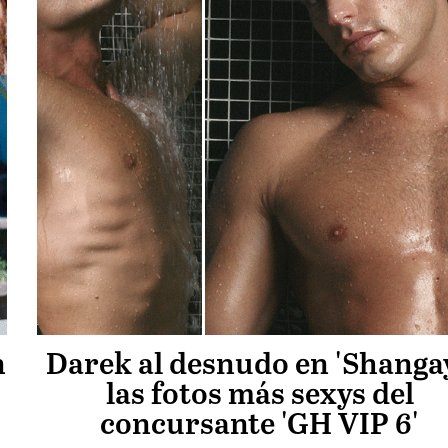
n
Darek al desnudo en 'Shangay
las fotos más sexys del
concursante 'GH VIP 6'