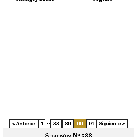
…
« Anterior
1
88
89
90
91
Siguiente »
Shangay Nº 588