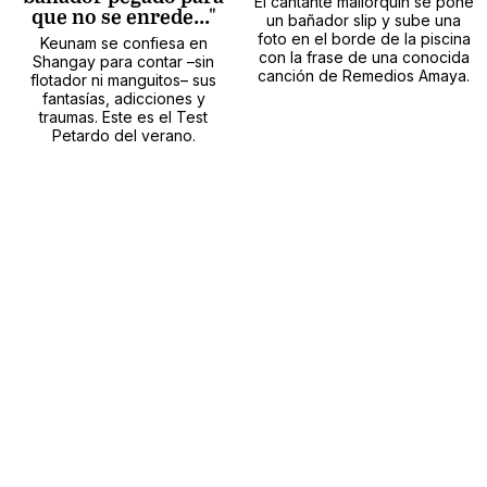
El cantante mallorquín se pone
que no se enrede..."
un bañador slip y sube una
foto en el borde de la piscina
Keunam se confiesa en
con la frase de una conocida
Shangay para contar –sin
canción de Remedios Amaya.
flotador ni manguitos– sus
fantasías, adicciones y
traumas. Este es el Test
Petardo del verano.