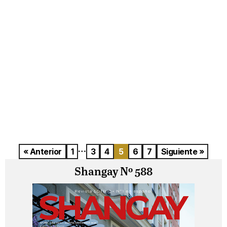
…
« Anterior
1
3
4
5
6
7
Siguiente »
Shangay Nº 588