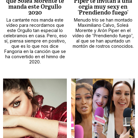
que Soleá Morente te
Piper te invitan a una
manda este Orgullo
orgía muy sexy en
2020
'Prendiendo fuego'
La cantante nos manda este
Menudo trío se han montado
vídeo para recordarnos que
Maximiliano Calvo, Soleá
este Orgullo tan especial lo
Morente y Arón Piper en el
celebramos en casa. Pero, eso
vídeo de 'Prendiendo fuego',
sí, piensa siempre en positivo,
al que se han apuntado un
que es lo que nos dice
montón de rostros conocidos.
Fangoria en la canción que se
ha convertido en el himno de
2020.