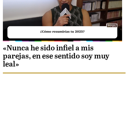
Unmute
«Nunca he sido infiel a mis
parejas, en ese sentido soy muy
Loaded
leal»
:
43.75%