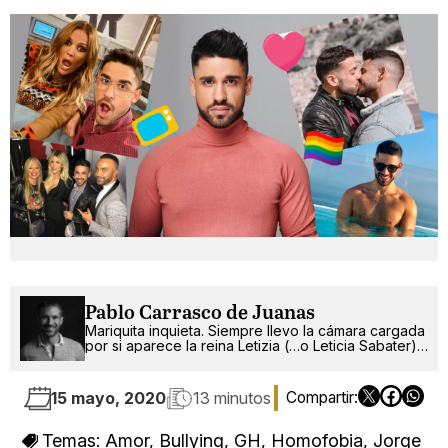
Pablo Carrasco de Juanas
Mariquita inquieta. Siempre llevo la cámara cargada
por si aparece la reina Letizia (…o Leticia Sabater).
¡Ah!, también escribo.
15 mayo, 2020
13 minutos
Temas:
Amor
,
Bullying
,
GH
,
Homofobia
,
Jorge