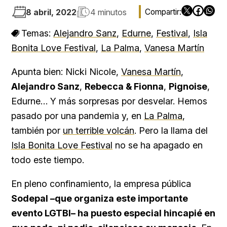
8 abril, 2022
4 minutos
Temas:
Alejandro Sanz
,
Edurne
,
Festival
,
Isla
Bonita Love Festival
,
La Palma
,
Vanesa Martín
Apunta bien: Nicki Nicole,
Vanesa Martín
,
Alejandro Sanz
,
Rebecca & Fionna
,
Pignoise
,
Edurne… Y más sorpresas por desvelar. Hemos
pasado por una pandemia y, en
La Palma
,
también por
un terrible volcán
. Pero la llama del
Isla Bonita Love Festival
no se ha apagado en
todo este tiempo.
En pleno confinamiento, la empresa pública
Sodepal –que organiza este importante
evento LGTBI– ha puesto especial hincapié en