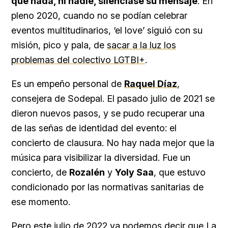
que nada, ni nadie, silenciase su mensaje
. En
pleno 2020, cuando no se podían celebrar
eventos multitudinarios, ‘el love’ siguió con su
misión, pico y pala, de
sacar a la luz los
problemas del colectivo LGTBI+
.
Es un empeño personal de
Raquel Díaz
,
consejera de Sodepal. El pasado julio de 2021 se
dieron nuevos pasos, y se pudo recuperar una
de las señas de identidad del evento: el
concierto de clausura. No hay nada mejor que la
música para visibilizar la diversidad. Fue un
concierto, de
Rozalén
y
Yoly Saa
, que estuvo
condicionado por las normativas sanitarias de
ese momento.
Pero este julio de 2022 ya podemos decir que La