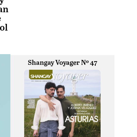
y
an
e
ol
Shangay Voyager Nº 47