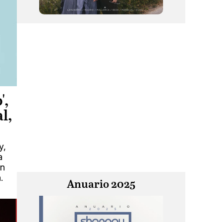
',
l,
y,
a
en
.
Anuario 2025