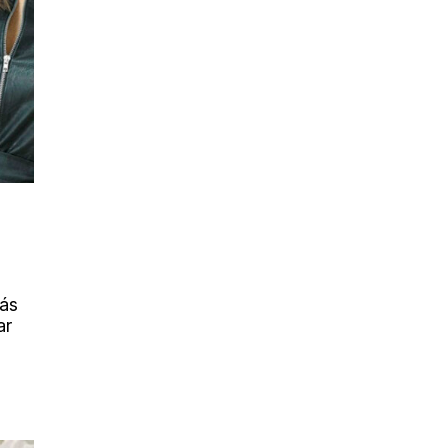
más
ar