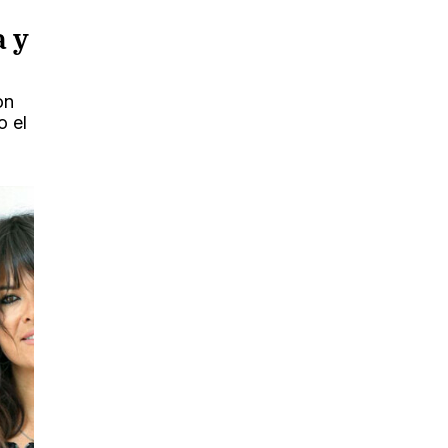
 y
on
o el