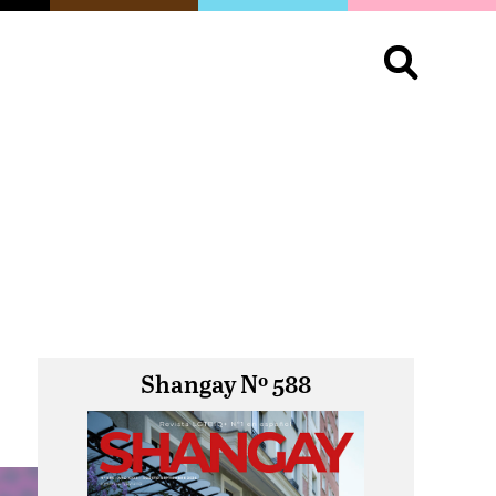
S
OPINIÓN
ORGULLO
LIVING
Buscar:
Shangay Nº 588