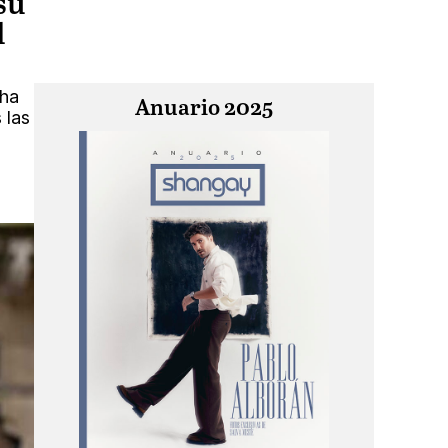
su
l
 ha
Anuario 2025
 las