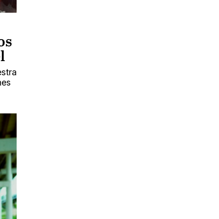
os
l
estra
nes