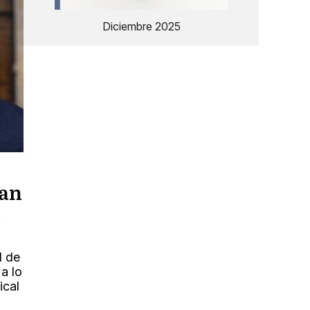
Diciembre 2025
ran
n
l de
a lo
ical