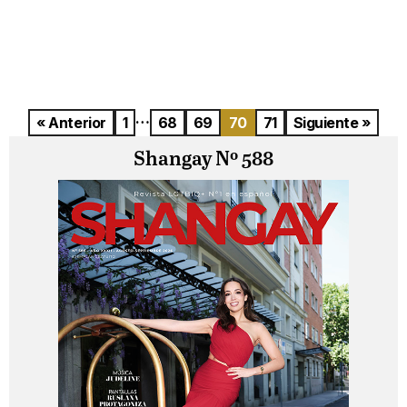
…
« Anterior
1
68
69
70
71
Siguiente »
Shangay Nº 588