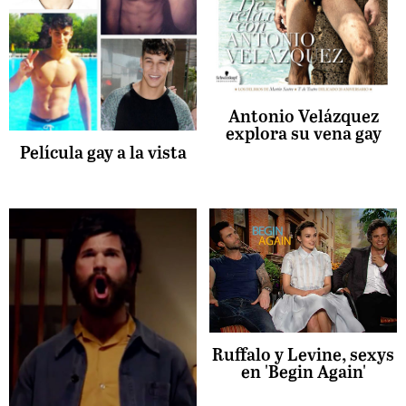
Antonio Velázquez
explora su vena gay
Película gay a la vista
Ruffalo y Levine, sexys
en 'Begin Again'