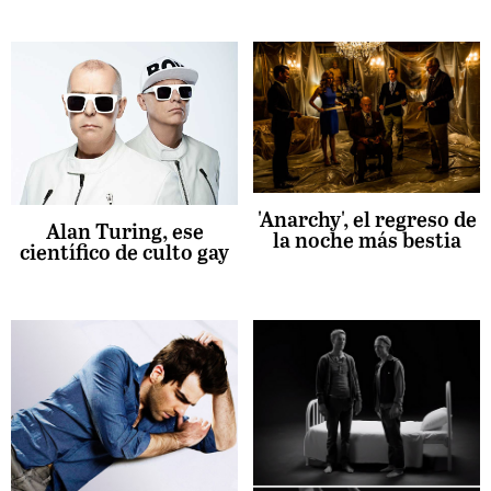
'Anarchy', el regreso de
Alan Turing, ese
la noche más bestia
científico de culto gay