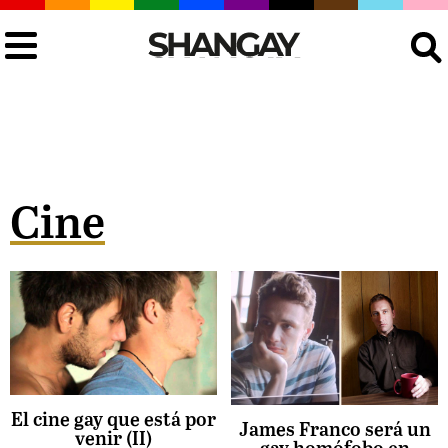
Buscar
Cine
El cine gay que está por
James Franco será un
venir (II)