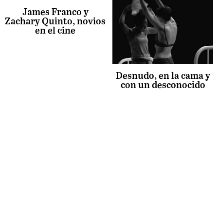
James Franco y
Zachary Quinto, novios
en el cine
Desnudo, en la cama y
con un desconocido