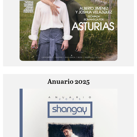
Anuario 2025