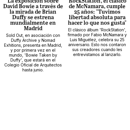
La exposición sobre
'RockStation', el clásico
David Bowie a través de
de McNamara, cumple
la mirada de Brian
25 años: "Tuvimos
Duffy se estrena
libertad absoluta para
mundialmente en
hacer lo que nos gusta"
Madrid
El clásico álbum 'RockStation',
firmado por Fabio McNamara y
Sold Out, en asociación con
Luis Miguélez, celebra su 25
Duffy Archive y Nomad
aniversario. Esto nos contaron
Exhitions, presenta en Madrid,
sus creadores cuando les
y por primera vez en el
entrevistamos al lanzarlo.
mundo, 'Bowie Taken by
Duffy', que estará en el
Colegio Oficial de Arquitectos
hasta junio.