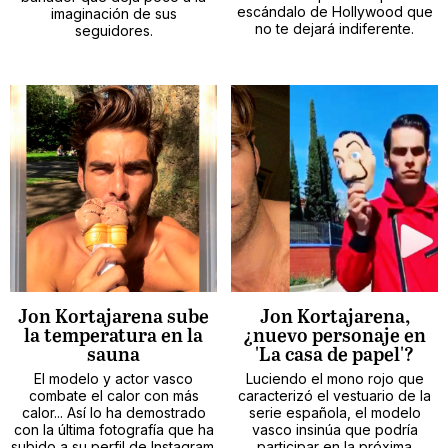
escándalo de Hollywood que
imaginación de sus
no te dejará indiferente.
seguidores.
Jon Kortajarena sube
Jon Kortajarena,
la temperatura en la
¿nuevo personaje en
sauna
'La casa de papel'?
El modelo y actor vasco
Luciendo el mono rojo que
combate el calor con más
caracterizó el vestuario de la
calor... Así lo ha demostrado
serie española, el modelo
con la última fotografía que ha
vasco insinúa que podría
subido a su perfil de Instagram.
participar en la próxima