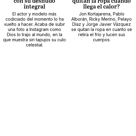
con su desnudo
quitan la ropa cuando
integral
llega el calor?
El actor y modelo más
Jon Kortajarena, Pablo
codiciado del momento lo ha
Alborán, Ricky Merino, Pelayo
vuelto a hacer. Acaba de subir
Díaz y Jorge Javier Vázquez
una foto a Instagram como
se quitan la ropa en cuanto se
Dios lo trajo al mundo, en la
retira el frío y lucen sus
que muestra sin tapujos su culo
cuerpos.
celestial.