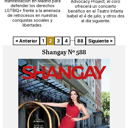
manifestación en Madrid para
Advocacy Project, el coro
defender los derechos
ofrecerá un concierto
LGTBIQ+ frente a la amenaza
benéfico en el Teatro Infanta
de retrocesos en nuestras
Isabel el 4 de julio; y otros dos
conquistas sociales y
al día siguiente.
libertades.
…
« Anterior
1
2
3
4
88
Siguiente »
Shangay Nº 588