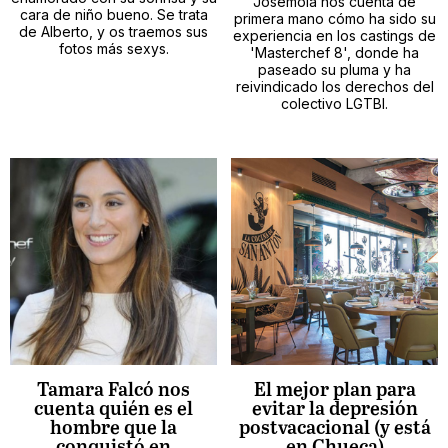
Josemola nos cuenta de
cara de niño bueno. Se trata
primera mano cómo ha sido su
de Alberto, y os traemos sus
experiencia en los castings de
fotos más sexys.
'Masterchef 8', donde ha
paseado su pluma y ha
reivindicado los derechos del
colectivo LGTBI.
Tamara Falcó nos
El mejor plan para
cuenta quién es el
evitar la depresión
hombre que la
postvacacional (y está
conquistó en
en Chueca)