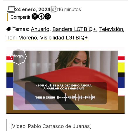
24 enero, 2024
16 minutos
Temas:
Anuario
,
Bandera LGTBIQ+
,
Televisión
,
Toñi Moreno
,
Visibilidad LGTBIQ+
Loaded
:
Unmute
100.00%
[Vídeo: Pablo Carrasco de Juanas]