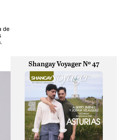
a de
s
.
Shangay Voyager Nº 47