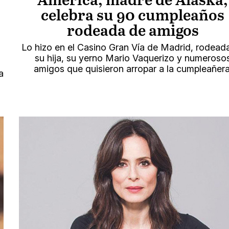
América, madre de Alaska,
celebra su 90 cumpleaños
rodeada de amigos
Lo hizo en el Casino Gran Vía de Madrid, rodead
su hija, su yerno Mario Vaquerizo y numeroso
a
amigos que quisieron arropar a la cumpleañera
a