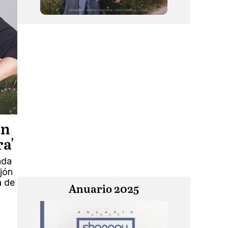
ón
ra'
ada
jón
a de
Anuario 2025