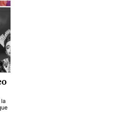
co
 la
que