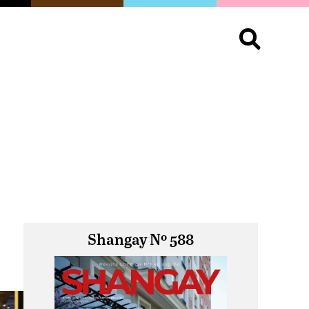
S
OPINIÓN
ORGULLO
LIVING
Buscar:
Shangay Nº 588