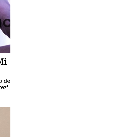
Mi
o de
ez'.