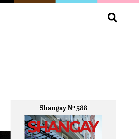
S
OPINIÓN
ORGULLO
LIVING
Buscar:
Shangay Nº 588