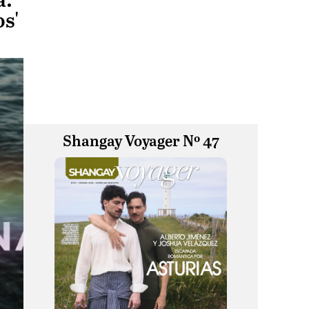
a:
s'
Shangay Voyager Nº 47