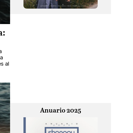
a:
a
ía
s al
Anuario 2025