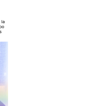
 la
rpo
s